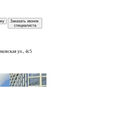
пку
Заказать звонок
специалиста
ковская ул., 4с5