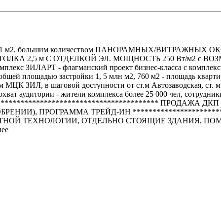
71,1 м2, большим количеством ПАНОРАМНЫХ/ВИТРАЖНЫХ ОКОН, 
КА 2,5 м С ОТДЕЛКОЙ ЭЛ. МОЩНОСТЬ 250 Вт/м2 с 
екс ЗИЛАРТ - флагманский проект бизнес-класса с комплексной
 с общей площадью застройки 1, 5 млн м2, 760 м2 - площадь кв
м МЦК ЗИЛ, в шаговой доступности от ст.м Автозаводская, ст. м 
 аудитории - жители комплекса более 25 000 чел, сотрудники в 
 ********************************************** ПРОД
РЕНИИ), ПРОГРАММА ТРЕЙД-ИН **********************
ТНОЙ ТЕХНОЛОГИИ, ОТДЕЛЬНО СТОЯЩИЕ ЗДАНИЯ, ПО
нее