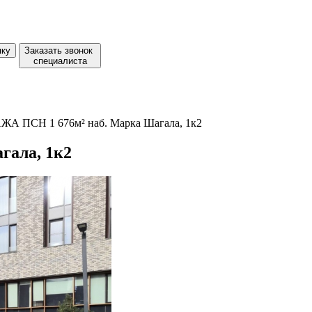
пку
Заказать звонок
специалиста
А ПСН 1 676м² наб. Марка Шагала, 1к2
ала, 1к2