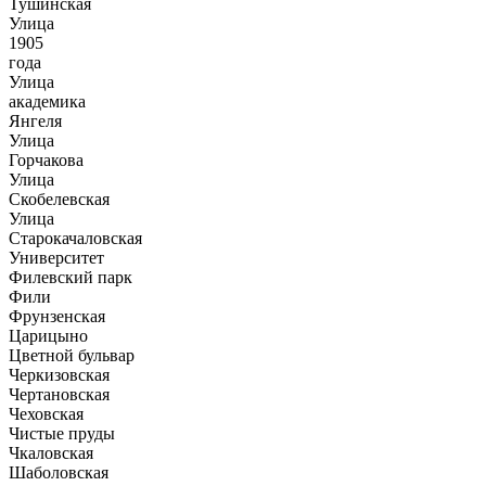
Тушинская
Улица
1905
года
Улица
академика
Янгеля
Улица
Горчакова
Улица
Скобелевская
Улица
Старокачаловская
Университет
Филевский парк
Фили
Фрунзенская
Царицыно
Цветной бульвар
Черкизовская
Чертановская
Чеховская
Чистые пруды
Чкаловская
Шаболовская