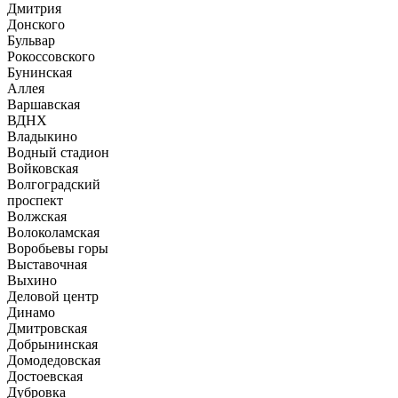
Дмитрия
Донского
Бульвар
Рокоссовского
Бунинская
Аллея
Варшавская
ВДНХ
Владыкино
Водный стадион
Войковская
Волгоградский
проспект
Волжская
Волоколамская
Воробьевы горы
Выставочная
Выхино
Деловой центр
Динамо
Дмитровская
Добрынинская
Домодедовская
Достоевская
Дубровка