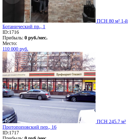
ПСН 80 м² 1-й
Ботанический пр., 1
ID:1716
Прибыль:
0 руб./мес.
Место:
110 000
руб.
ПСН 245.7 м²
Протопоповский пер., 16
ID:1717
Прибыль:
0 руб./мес.