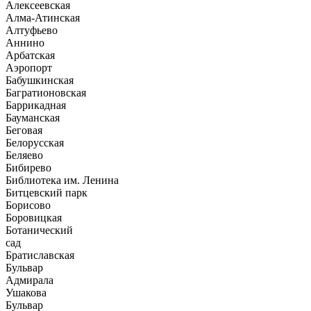
Алексеевская
Алма-Атинская
Алтуфьево
Аннино
Арбатская
Аэропорт
Бабушкинская
Багратионовская
Баррикадная
Бауманская
Беговая
Белорусская
Беляево
Бибирево
Библиотека им. Ленина
Битцевский парк
Борисово
Боровицкая
Ботанический
сад
Братиславская
Бульвар
Адмирала
Ушакова
Бульвар