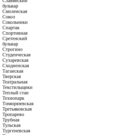
Славянский
бульвар
Смоленская
Сокол
Сокольники
Спартак
Спортивная
Сретенский
бульвар
Строгино
Студенческая
Сухаревская
Сходненская
Таганская
Тверская
Театральная
Текстильщики
Теплый стан
Технопарк
Тимирязевская
Третьяковская
Тропарево
Трубная
Тульская
Тургеневская