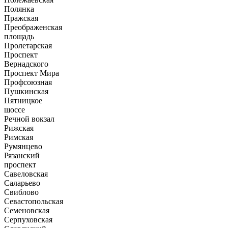
Полянка
Пражская
Преображенская
площадь
Пролетарская
Проспект
Вернадского
Проспект Мира
Профсоюзная
Пушкинская
Пятницкое
шоссе
Речной вокзал
Рижская
Римская
Румянцево
Рязанский
проспект
Савеловская
Саларьево
Свиблово
Севастопольская
Семеновская
Серпуховская