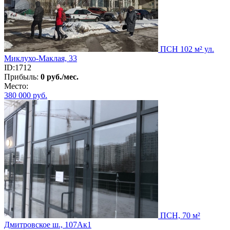
ПСН 102 м² ул.
Миклухо-Маклая, 33
ID:1712
Прибыль:
0 руб./мес.
Место:
380 000
руб.
ПСН, 70 м²
Дмитровское ш., 107Ак1