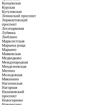
Кунцевская
Курская
Кутузовская
Ленинский проспект
Лермонтовский
проспект
Лесопарковая
Лубянка
Люблино
Марксистская
Марьина роща
Марьино
Маяковская
Медведково
Международная
Менделеевская
Митино
Молодежная
Мякинино
Нагатинская
Нагорная
Нахимовский
проспект
Новогиреево
Новокосино