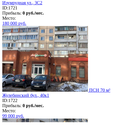
Изумрудная ул., 3С2
ID:1721
Прибыль:
0 руб./мес.
Место:
180 000
руб.
ПСН 70 м²
Жулебинский бул., 40к1
ID:1722
Прибыль:
0 руб./мес.
Место:
99 000
руб.