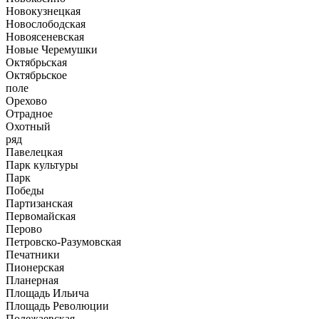
Новокузнецкая
Новослободская
Новоясеневская
Новые Черемушки
Октябрьская
Октябрьское
поле
Орехово
Отрадное
Охотный
ряд
Павелецкая
Парк культуры
Парк
Победы
Партизанская
Первомайская
Перово
Петровско-Разумовская
Печатники
Пионерская
Планерная
Площадь Ильича
Площадь Революции
Полежаевская