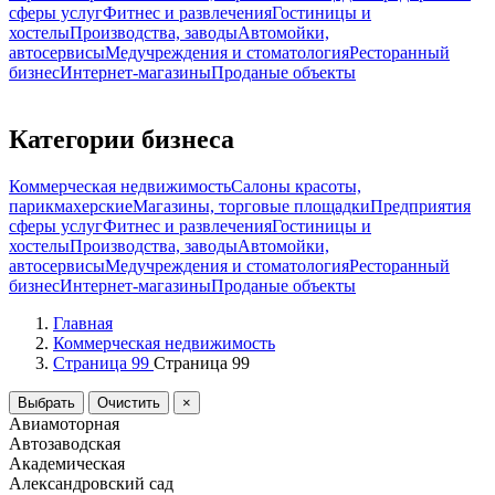
сферы услуг
Фитнес и развлечения
Гостиницы и
хостелы
Производства, заводы
Автомойки,
автосервисы
Медучреждения и стоматология
Ресторанный
бизнес
Интернет-магазины
Проданые объекты
Категории бизнеса
Коммерческая недвижимость
Салоны красоты,
парикмахерские
Магазины, торговые площадки
Предприятия
сферы услуг
Фитнес и развлечения
Гостиницы и
хостелы
Производства, заводы
Автомойки,
автосервисы
Медучреждения и стоматология
Ресторанный
бизнес
Интернет-магазины
Проданые объекты
Главная
Коммерческая недвижимость
Страница 99
Страница 99
Выбрать
Очистить
×
Авиамоторная
Автозаводская
Академическая
Александровский сад