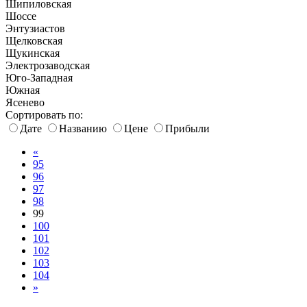
Шипиловская
Шоссе
Энтузиастов
Щелковская
Щукинская
Электрозаводская
Юго-Западная
Южная
Ясенево
Сортировать по:
Дате
Названию
Цене
Прибыли
«
95
96
97
98
99
100
101
102
103
104
»