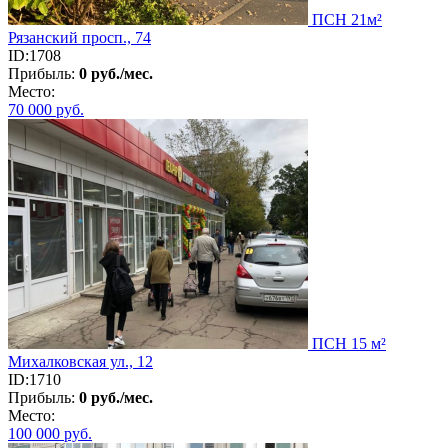
ПСН 21м²
Рязанский просп., 74
ID:1708
Прибыль:
0 руб./мес.
Место:
70 000
руб.
ПСН 15 м²
Михалковская ул., 12
ID:1710
Прибыль:
0 руб./мес.
Место:
100 000
руб.