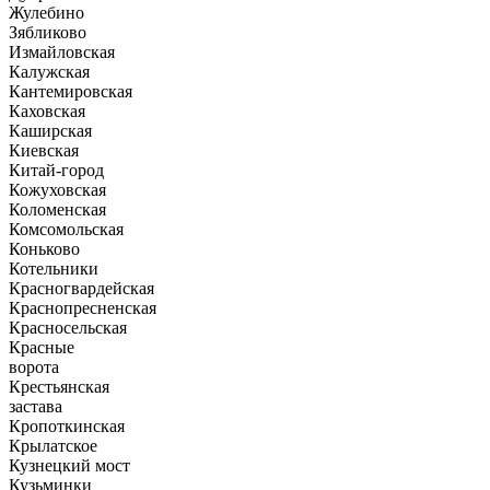
Жулебино
Зябликово
Измайловская
Калужская
Кантемировская
Каховская
Каширская
Киевская
Китай-город
Кожуховская
Коломенская
Комсомольская
Коньково
Котельники
Красногвардейская
Краснопресненская
Красносельская
Красные
ворота
Крестьянская
застава
Кропоткинская
Крылатское
Кузнецкий мост
Кузьминки