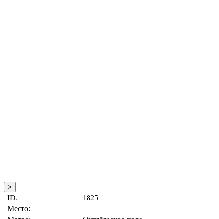
>
ID:
1825
Место: