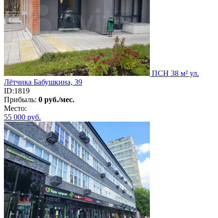
ПСН 38 м² ул.
Лётчика Бабушкина, 39
ID:1819
Прибыль:
0 руб./мес.
Место:
55 000
руб.