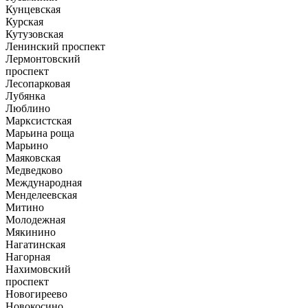
Кунцевская
Курская
Кутузовская
Ленинский проспект
Лермонтовский
проспект
Лесопарковая
Лубянка
Люблино
Марксистская
Марьина роща
Марьино
Маяковская
Медведково
Международная
Менделеевская
Митино
Молодежная
Мякинино
Нагатинская
Нагорная
Нахимовский
проспект
Новогиреево
Новокосино