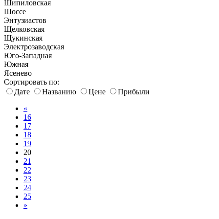
Шипиловская
Шоссе
Энтузиастов
Щелковская
Щукинская
Электрозаводская
Юго-Западная
Южная
Ясенево
Сортировать по:
Дате
Названию
Цене
Прибыли
«
16
17
18
19
20
21
22
23
24
25
»