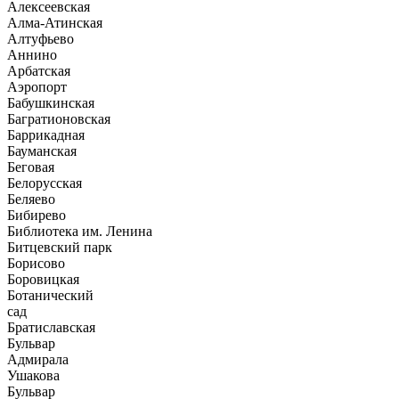
Алексеевская
Алма-Атинская
Алтуфьево
Аннино
Арбатская
Аэропорт
Бабушкинская
Багратионовская
Баррикадная
Бауманская
Беговая
Белорусская
Беляево
Бибирево
Библиотека им. Ленина
Битцевский парк
Борисово
Боровицкая
Ботанический
сад
Братиславская
Бульвар
Адмирала
Ушакова
Бульвар