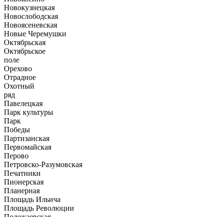
Новокузнецкая
Новослободская
Новоясеневская
Новые Черемушки
Октябрьская
Октябрьское
поле
Орехово
Отрадное
Охотный
ряд
Павелецкая
Парк культуры
Парк
Победы
Партизанская
Первомайская
Перово
Петровско-Разумовская
Печатники
Пионерская
Планерная
Площадь Ильича
Площадь Революции
Полежаевская