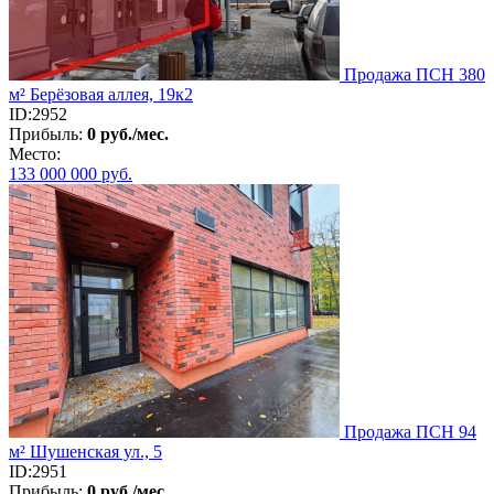
Продажа ПСН 380
м² Берёзовая аллея, 19к2
ID:2952
Прибыль:
0 руб./мес.
Место:
133 000 000
руб.
Продажа ПСН 94
м² Шушенская ул., 5
ID:2951
Прибыль:
0 руб./мес.