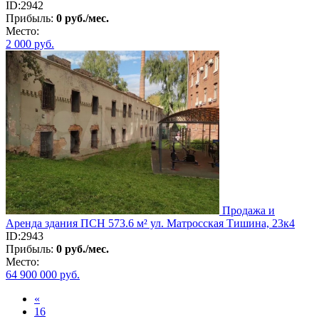
ID:2942
Прибыль:
0 руб./мес.
Место:
2 000
руб.
Продажа и
Аренда здания ПСН 573.6 м² ул. Матросская Тишина, 23к4
ID:2943
Прибыль:
0 руб./мес.
Место:
64 900 000
руб.
«
16