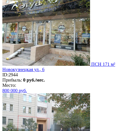
ПСН 171 м²
Новокузнецкая ул., 6
ID:2944
Прибыль:
0 руб./мес.
Место:
800 000
руб.