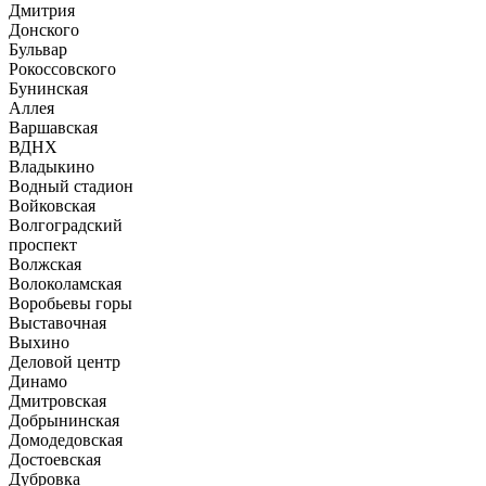
Дмитрия
Донского
Бульвар
Рокоссовского
Бунинская
Аллея
Варшавская
ВДНХ
Владыкино
Водный стадион
Войковская
Волгоградский
проспект
Волжская
Волоколамская
Воробьевы горы
Выставочная
Выхино
Деловой центр
Динамо
Дмитровская
Добрынинская
Домодедовская
Достоевская
Дубровка