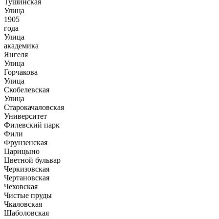
Тушинская
Улица
1905
года
Улица
академика
Янгеля
Улица
Горчакова
Улица
Скобелевская
Улица
Старокачаловская
Университет
Филевский парк
Фили
Фрунзенская
Царицыно
Цветной бульвар
Черкизовская
Чертановская
Чеховская
Чистые пруды
Чкаловская
Шаболовская