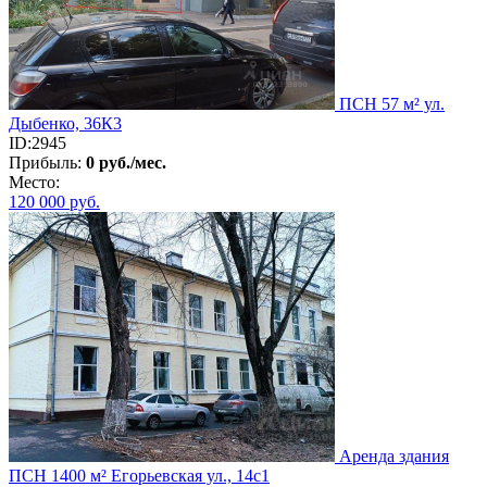
ПСН 57 м² ул.
Дыбенко, 36К3
ID:2945
Прибыль:
0 руб./мес.
Место:
120 000
руб.
Аренда здания
ПСН 1400 м² Егорьевская ул., 14с1