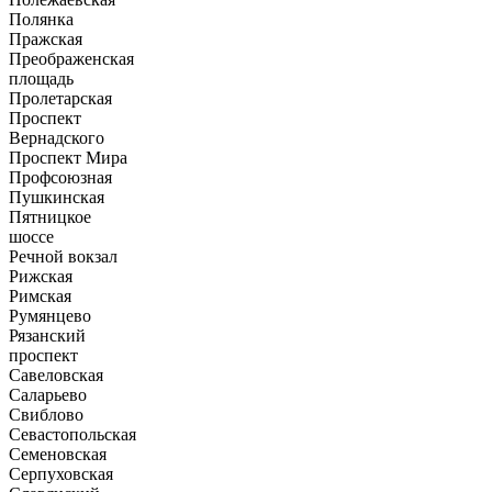
Полянка
Пражская
Преображенская
площадь
Пролетарская
Проспект
Вернадского
Проспект Мира
Профсоюзная
Пушкинская
Пятницкое
шоссе
Речной вокзал
Рижская
Римская
Румянцево
Рязанский
проспект
Савеловская
Саларьево
Свиблово
Севастопольская
Семеновская
Серпуховская