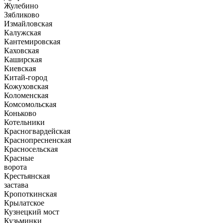
Жулебино
Зябликово
Измайловская
Калужская
Кантемировская
Каховская
Каширская
Киевская
Китай-город
Кожуховская
Коломенская
Комсомольская
Коньково
Котельники
Красногвардейская
Краснопресненская
Красносельская
Красные
ворота
Крестьянская
застава
Кропоткинская
Крылатское
Кузнецкий мост
Кузьминки