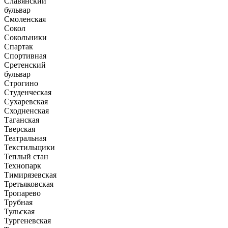
Славянский
бульвар
Смоленская
Сокол
Сокольники
Спартак
Спортивная
Сретенский
бульвар
Строгино
Студенческая
Сухаревская
Сходненская
Таганская
Тверская
Театральная
Текстильщики
Теплый стан
Технопарк
Тимирязевская
Третьяковская
Тропарево
Трубная
Тульская
Тургеневская