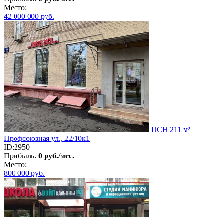
Место:
42 000 000
руб.
ПСН 211 м²
Профсоюзная ул., 22/10к1
ID:2950
Прибыль:
0 руб./мес.
Место:
800 000
руб.