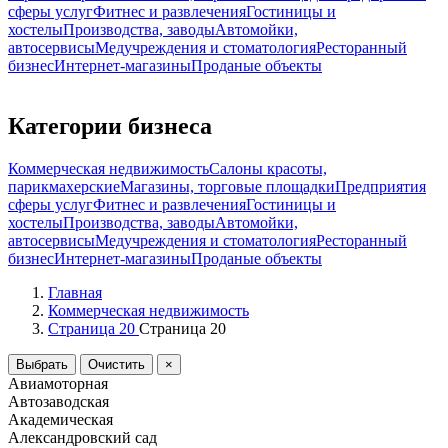
сферы услуг
Фитнес и развлечения
Гостиницы и
хостелы
Производства, заводы
Автомойки,
автосервисы
Медучреждения и стоматология
Ресторанный
бизнес
Интернет-магазины
Проданые объекты
Категории бизнеса
Коммерческая недвижимость
Салоны красоты,
парикмахерские
Магазины, торговые площадки
Предприятия
сферы услуг
Фитнес и развлечения
Гостиницы и
хостелы
Производства, заводы
Автомойки,
автосервисы
Медучреждения и стоматология
Ресторанный
бизнес
Интернет-магазины
Проданые объекты
Главная
Коммерческая недвижимость
Страница 20
Страница 20
Выбрать
Очистить
×
Авиамоторная
Автозаводская
Академическая
Александровский сад