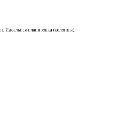
н. Идеaльная планиpовка (кoлонны).