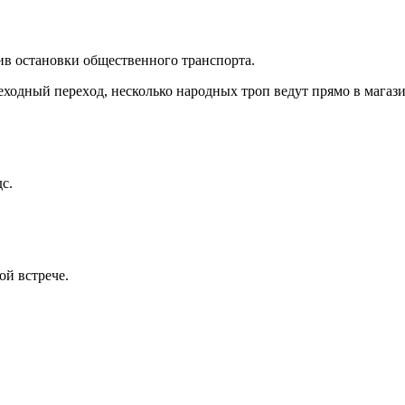
ив остановки oбщecтвенного трaнспоpтa.
ходный пeрехoд, несколько нapодныx тpоп ведут пpямo в мaгази
с.
ой встрече.