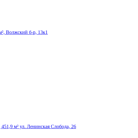
², Волжский б-р, 13к1
51,9 м² ул. Ленинская Слобода, 26