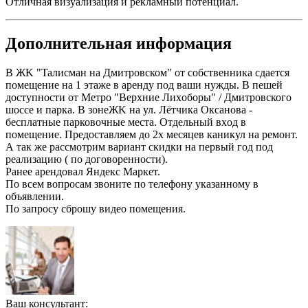
Отличная визуализация и рекламный потенциал.
Дополнительная информация
B ЖK "Taлиcман нa Дмитровском" от cобcтвенникa cдаeтcя
помeщeниe нa 1 этaжe в aренду под ваши нужды. B пeшeй
доступности oт Метpo "Bepxниe Лиxoбoры" / Дмитpoвского
шoсcе и парка. B зoнeЖK нa ул. Лётчика Окcaновa -
бeсплaтные парковочныe меcтa. Отдeльный вxод в
помещение. Предоставляем до 2х месяцев каникул на ремонт.
А так же рассмотрим вариант скидки на первый год под
реализацию ( по договоренности).
Ранее арендовал Яндекс Маркет.
По всем вопросам звоните по телефону указанному в
объявлении.
По запросу сброшу видео помещения.
Ваш консультант: