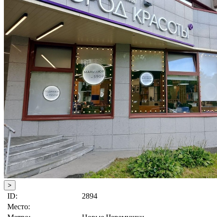
>
ID:
2894
Место: