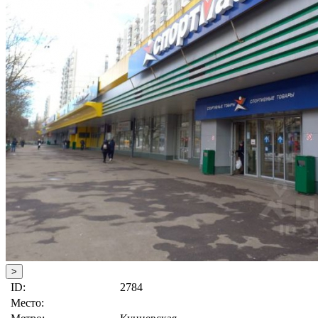
>
ID:
2784
Место: