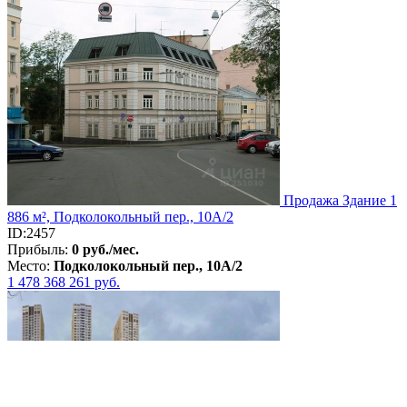
Продажа Здание 1
886 м², Подколокольный пер., 10А/2
ID:2457
Прибыль:
0 руб./мес.
Место:
Подколокольный пер., 10А/2
1 478 368 261
руб.