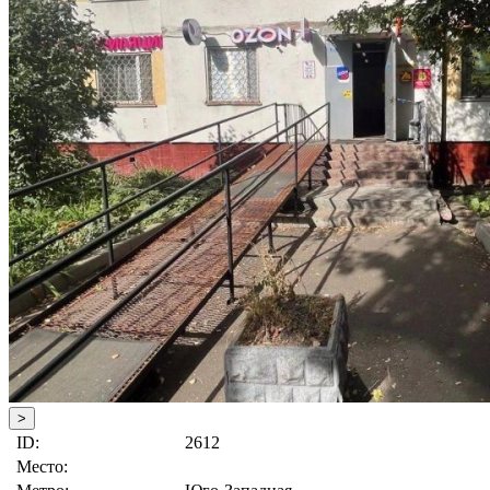
>
ID:
2612
Место: