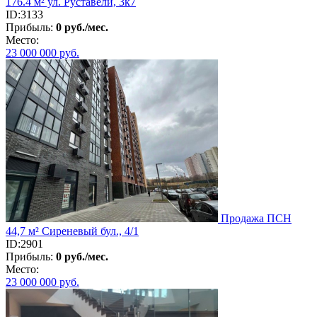
176.4 м² ул. Руставели, 3к7
ID:3133
Прибыль:
0 руб./мес.
Место:
23 000 000
руб.
Продажа ПСН
44,7 м² Сиреневый бул., 4/1
ID:2901
Прибыль:
0 руб./мес.
Место:
23 000 000
руб.