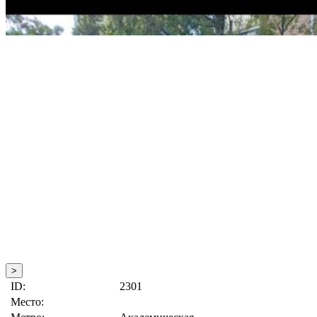
>
ID:
2301
Место: