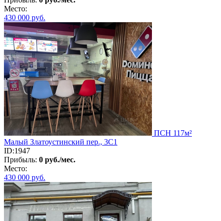
Место:
430 000
руб.
ПСН 117м²
Малый Златоустинский пер., 3С1
ID:1947
Прибыль:
0 руб./мес.
Место:
430 000
руб.