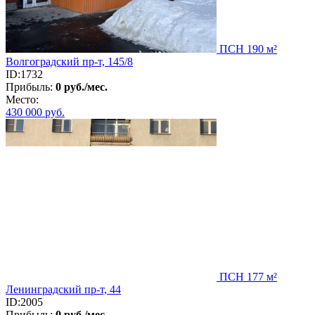
ПСН 190 м²
Волгоградский пр-т, 145/8
ID:1732
Прибыль:
0 руб./мес.
Место:
430 000
руб.
ПСН 177 м²
Ленинградский пр-т, 44
ID:2005
Прибыль:
0 руб./мес.