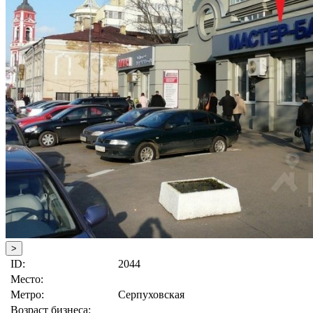
>
ID:
2044
Место:
Метро:
Серпуховская
Возраст бизнеса: