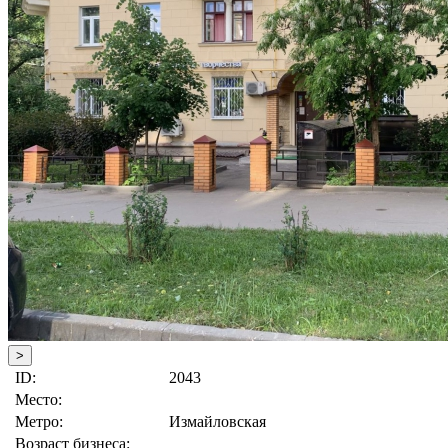
>
ID:
2043
Место:
Метро:
Измайловская
Возраст бизнеса: