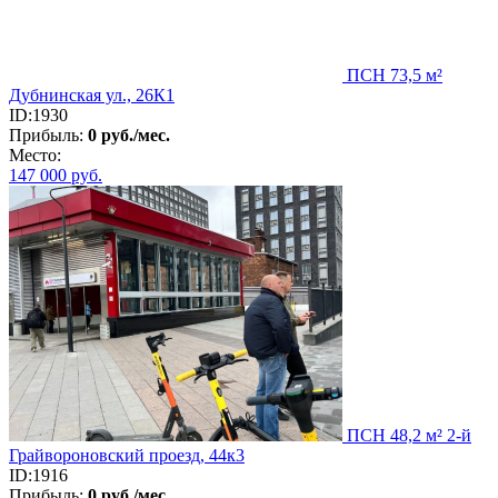
ПСН 73,5 м²
Дубнинская ул., 26К1
ID:1930
Прибыль:
0 руб./мес.
Место:
147 000
руб.
ПСН 48,2 м² 2-й
Грайвороновский проезд, 44к3
ID:1916
Прибыль:
0 руб./мес.