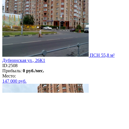
ПСН 55,8 м²
Дубнинская ул., 26К1
ID:2508
Прибыль:
0 руб./мес.
Место:
147 000
руб.