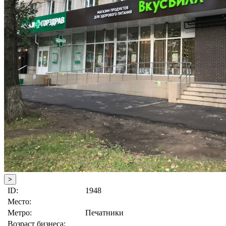
>
ID:
1948
Место:
Метро:
Печатники
Возраст бизнеса: