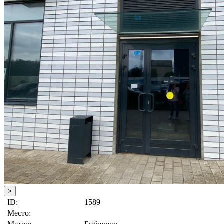
>
ID:
1589
Место: