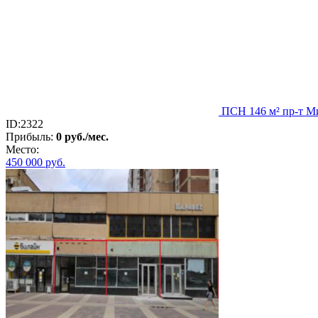
ПСН 146 м² пр-т Ми
ID:2322
Прибыль:
0 руб./мес.
Место:
450 000
руб.