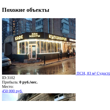
Похожие объекты
ПСН, 83 м² Судостр
ID:3102
Прибыль:
0 руб./мес.
Место:
450 000
руб.