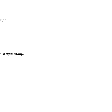
етро
уем просмотр!