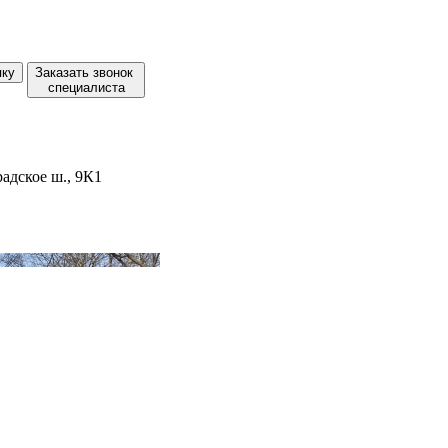
пку
Заказать звонок
специалиста
адское ш., 9К1