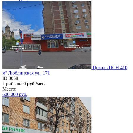
Цоколь ПСН 410
м² Люблинская ул., 171
ID:3058
Прибыль:
0 руб./мес.
Место:
600 000
руб.