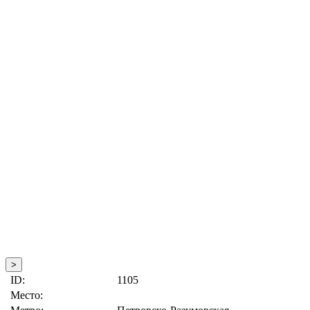
>
ID:
1105
Место: