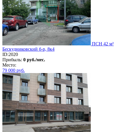
ПСН 42 м²
Бескудниковский б-р, 8к4
ID:2020
Прибыль:
0 руб./мес.
Место:
79 000
руб.