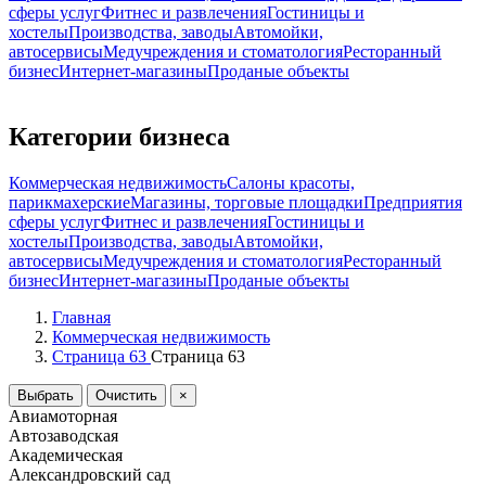
сферы услуг
Фитнес и развлечения
Гостиницы и
хостелы
Производства, заводы
Автомойки,
автосервисы
Медучреждения и стоматология
Ресторанный
бизнес
Интернет-магазины
Проданые объекты
Категории бизнеса
Коммерческая недвижимость
Салоны красоты,
парикмахерские
Магазины, торговые площадки
Предприятия
сферы услуг
Фитнес и развлечения
Гостиницы и
хостелы
Производства, заводы
Автомойки,
автосервисы
Медучреждения и стоматология
Ресторанный
бизнес
Интернет-магазины
Проданые объекты
Главная
Коммерческая недвижимость
Страница 63
Страница 63
Выбрать
Очистить
×
Авиамоторная
Автозаводская
Академическая
Александровский сад