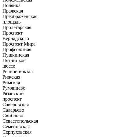
Полянка
Пражская
Преображенская
площадь
Пролетарская
Проспект
Вернадского
Проспект Мира
Профсоюзная
Пушкинская
Пятницкое
шоссе
Речной вокзал
Рижская
Римская
Румянцево
Рязанский
проспект
Савеловская
Саларьево
Свиблово
Севастопольская
Семеновская
Серпуховская