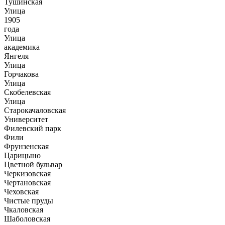
Тушинская
Улица
1905
года
Улица
академика
Янгеля
Улица
Горчакова
Улица
Скобелевская
Улица
Старокачаловская
Университет
Филевский парк
Фили
Фрунзенская
Царицыно
Цветной бульвар
Черкизовская
Чертановская
Чеховская
Чистые пруды
Чкаловская
Шаболовская