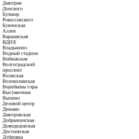
Дмитрия
Донского
Бульвар
Рокоссовского
Бунинская
Аллея
Варшавская
ВДНХ
Владыкино
Водный стадион
Войковская
Волгоградский
проспект
Волжская
Волоколамская
Воробьевы горы
Выставочная
Выхино
Деловой центр
Динамо
Дмитровская
Добрынинская
Домодедовская
Достоевская
Дубровка