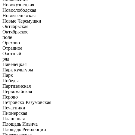
Новокузнецкая
Новослободская
Новоясеневская
Новые Черемушки
Октябрьская
Октябрьское
поле
Орехово
Отрадное
Охотный
ряд
Павелецкая
Парк культуры
Парк
Победы
Партизанская
Первомайская
Перово
Петровско-Разумовская
Печатники
Пионерская
Планерная
Площадь Ильича
Площадь Революции
Полежаевская