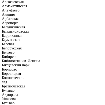
Алексеевская
Алма-Атинская
Алтуфьево
Аннино
Арбатская
Аэропорт
Бабушкинская
Багратионовская
Баррикадная
Бауманская
Беговая
Белорусская
Беляево
Бибирево
Библиотека им. Ленина
Битцевский парк
Борисово
Боровицкая
Ботанический
сад
Братиславская
Бульвар
Адмирала
Ушакова
Бульвар