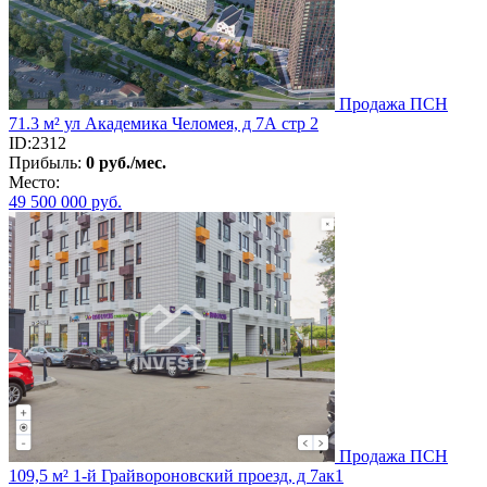
Продажа ПСН
71.3 м² ул Академика Челомея, д 7А стр 2
ID:2312
Прибыль:
0 руб./мес.
Место:
49 500 000
руб.
Продажа ПСН
109,5 м² 1-й Грайвороновский проезд, д 7ак1