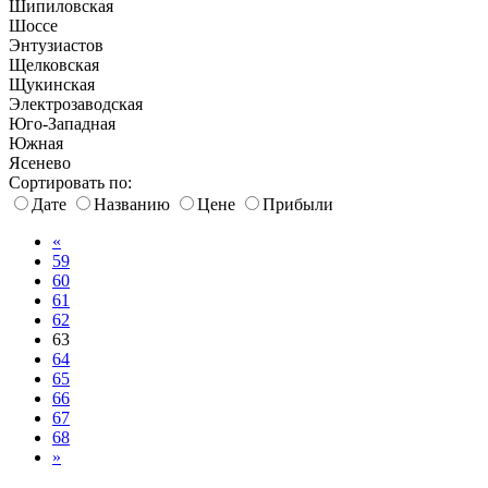
Шипиловская
Шоссе
Энтузиастов
Щелковская
Щукинская
Электрозаводская
Юго-Западная
Южная
Ясенево
Сортировать по:
Дате
Названию
Цене
Прибыли
«
59
60
61
62
63
64
65
66
67
68
»