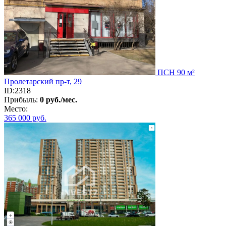
ПСН 90 м²
Пролетарский пр-т, 29
ID:2318
Прибыль:
0 руб./мес.
Место:
365 000
руб.