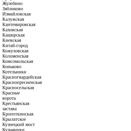
Жулебино
Зябликово
Измайловская
Калужская
Кантемировская
Каховская
Каширская
Киевская
Китай-город
Кожуховская
Коломенская
Комсомольская
Коньково
Котельники
Красногвардейская
Краснопресненская
Красносельская
Красные
ворота
Крестьянская
застава
Кропоткинская
Крылатское
Кузнецкий мост
Кузьминки