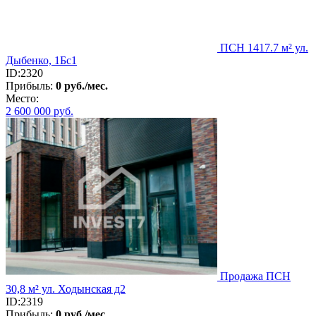
ПСН 1417.7 м² ул.
Дыбенко, 1Бс1
ID:2320
Прибыль:
0 руб./мес.
Место:
2 600 000
руб.
Продажа ПСН
30,8 м² ул. Ходынская д2
ID:2319
Прибыль:
0 руб./мес.