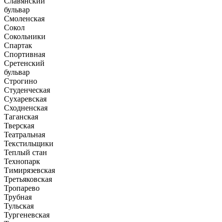
Славянский
бульвар
Смоленская
Сокол
Сокольники
Спартак
Спортивная
Сретенский
бульвар
Строгино
Студенческая
Сухаревская
Сходненская
Таганская
Тверская
Театральная
Текстильщики
Теплый стан
Технопарк
Тимирязевская
Третьяковская
Тропарево
Трубная
Тульская
Тургеневская