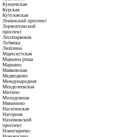
Кунцевская
Курская
Кутузовская
Ленинский проспект
Лермонтовский
проспект
Лесопарковая
Лубянка
Люблино
Марксистская
Марьина роща
Марьино
Маяковская
Медведково
Международная
Менделеевская
Митино
Молодежная
Мякинино
Нагатинская
Нагорная
Нахимовский
проспект
Новогиреево
Новокосино