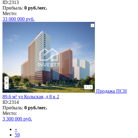
ID:2313
Прибыль:
0 руб./мес.
Место:
33 000 000
руб.
Продажа ПСН
89.6 м² ул Кольская, д 8 к 2
ID:2314
Прибыль:
0 руб./мес.
Место:
3 300 000
руб.
«
59