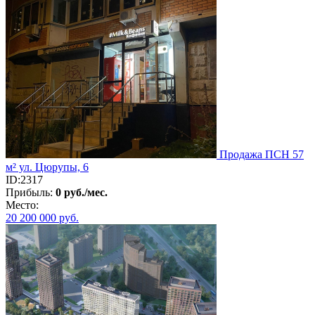
Продажа ПСН 57
м² ул. Цюрупы, 6
ID:2317
Прибыль:
0 руб./мес.
Место:
20 200 000
руб.